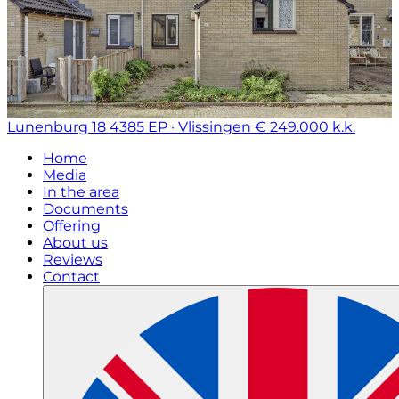
Lunenburg 18
4385 EP · Vlissingen
€ 249.000 k.k.
Home
Media
In the area
Documents
Offering
About us
Reviews
Contact