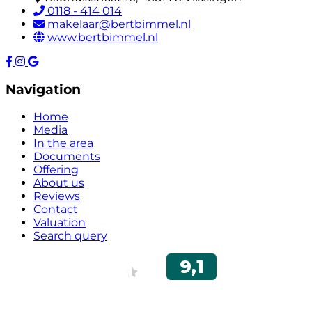
0118 - 414 014
makelaar@bertbimmel.nl
www.bertbimmel.nl
Navigation
Home
Media
In the area
Documents
Offering
About us
Reviews
Contact
Valuation
Search query